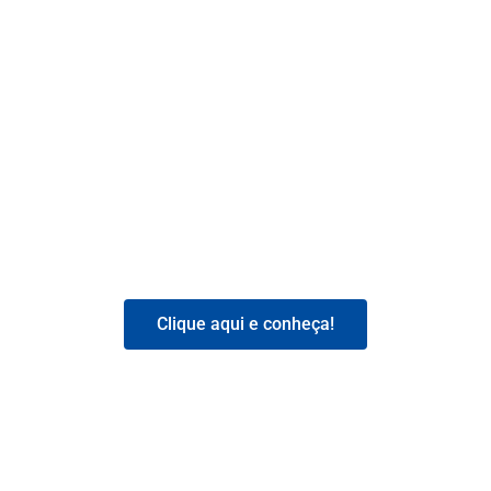
CONFIRA NOSSO
CATÁLOGO DE
PRODUTOS!
Clique aqui e conheça!